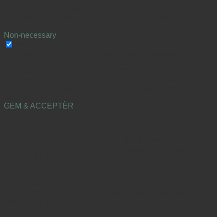
function properly. This category only includes cookies that
ensures basic functionalities and security features of the
website. These cookies do not store any personal
information.
Non-necessary
Non-necessary
Any cookies that may not be particularly necessary for the
website to function and is used specifically to collect user
personal data via analytics, ads, other embedded contents
are termed as non-necessary cookies. It is mandatory to
procure user consent prior to running these cookies on your
website.
GEM & ACCEPTÈR
Warning
: Increment on type bool has no effect, this will
change in the next major version of PHP in
/var/www/sneakerssupply.dk/public_html/wp-
content/plugins/appzab-woo-live-sales-feed/recent-
orders.php
on line
1528
Warning
: Undefined array key "number_of_time" in
/var/www/sneakerssupply.dk/public_html/wp-
content/plugins/appzab-woo-live-sales-feed/recent-
orders.php
on line
1536