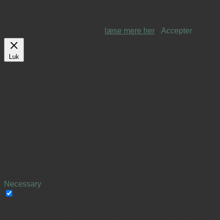
Denne hjemmeside anvendes cookies for at optimere din
oplevelse på siden. Vi går ud fra at du acceptere dette, når
du bruger vores side, du kan
læse mere her
.
Accepter
Luk
Privacy Overview
This website uses cookies to improve your experience while
you navigate through the website. Out of these cookies, the
cookies that are categorized as necessary are stored on your
browser as they are essential for the working of basic
functionalities of the website. We also use third-party cookies
that help us analyze and understand how you use this
website. These cookies will be stored in your browser only
with your consent. You also have the option to opt-out of
these cookies. But opting out of some of these cookies may
have an effect on your browsing experience.
Necessary
Necessary
Altid aktiveret
Necessary cookies are absolutely essential for the website to