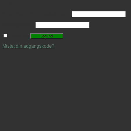
Log ind
Brugernavn eller e-mailadresse
*
Adgangskode
*
Husk mig
Log ind
Mistet din adgangskode?