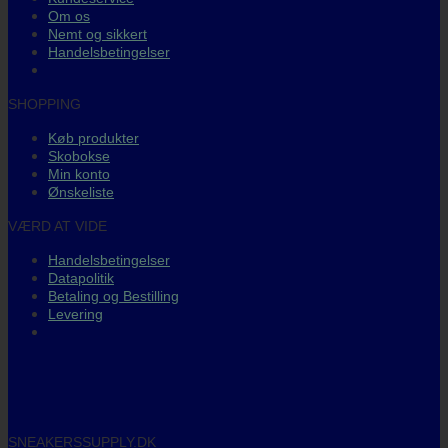
Om os
Nemt og sikkert
Handelsbetingelser
SHOPPING
Køb produkter
Skobokse
Min konto
Ønskeliste
VÆRD AT VIDE
Handelsbetingelser
Datapolitik
Betaling og Bestilling
Levering
SNEAKERSSUPPLY.DK