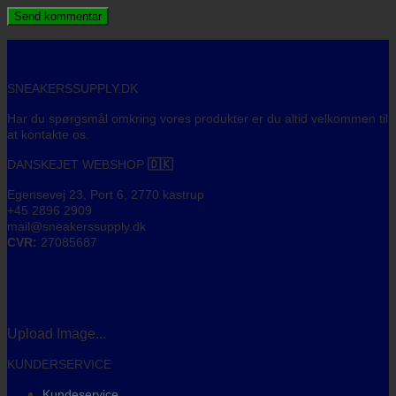
SNEAKERSSUPPLY.DK
Har du spørgsmål omkring vores produkter er du altid velkommen til
at kontakte os.
DANSKEJET WEBSHOP
🇩🇰
Egensevej 23, Port 6, 2770 kastrup
+45 2896 2909
mail@sneakerssupply.dk
CVR:
27085687
Upload Image...
KUNDERSERVICE
Kundeservice