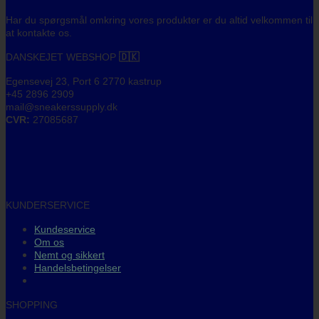
Har du spørgsmål omkring vores produkter er du altid velkommen til
at kontakte os.
DANSKEJET WEBSHOP
🇩🇰
Egensevej 23, Port 6 2770 kastrup
+45 2896 2909
mail@sneakerssupply.dk
CVR:
27085687
KUNDERSERVICE
Kundeservice
Om os
Nemt og sikkert
Handelsbetingelser
SHOPPING