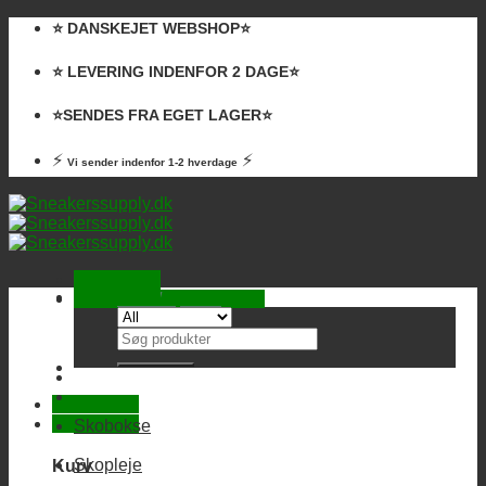
Skip
⭐️ DANSKEJET WEBSHOP⭐️
to
content
⭐️ LEVERING INDENFOR 2 DAGE⭐️
⭐️SENDES FRA EGET LAGER⭐️
⚡
⚡
Vi sender indenfor 1-2 hverdage
Kurv /
0,00
kr.
Ingen varer i kurven.
Søg
efter:
Skobokse
Skopleje
Kurv