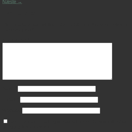
Næste
→
Skriv et svar
Din e-mailadresse vil ikke blive publiceret.
Krævede felter er
markeret med
*
Kommentar
*
Navn
*
E-mail
*
Websted
Gem mit navn, mail og websted i denne browser til næste
gang jeg kommenterer.