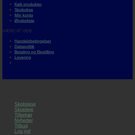
Køb produkter
Skobokse
Min konto
Ønskeliste
VÆRD AT VIDE
Handelsbetingelser
Datapolitik
Betaling og Bestilling
Levering
DANSKEJET WEBSHOP 🇩🇰
Copyright 2026 ©
sneakerssupply
- Guma Gruppen APS
Skobokse
Skopleje
Tilbehør
Nyheder
Tilbud
Log ind