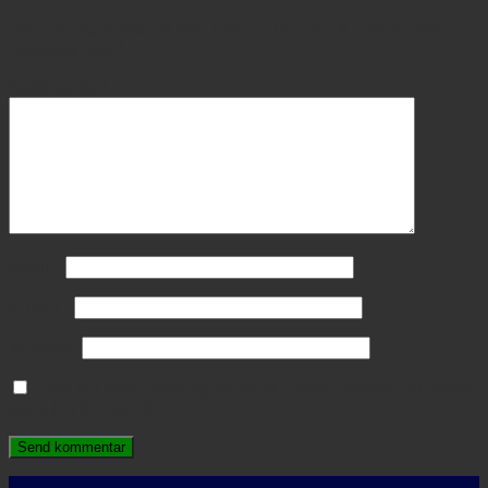
Din e-mailadresse vil ikke blive publiceret.
Krævede felter er
markeret med
*
Kommentar
*
Navn
*
E-mail
*
Websted
Gem mit navn, mail og websted i denne browser til næste
gang jeg kommenterer.