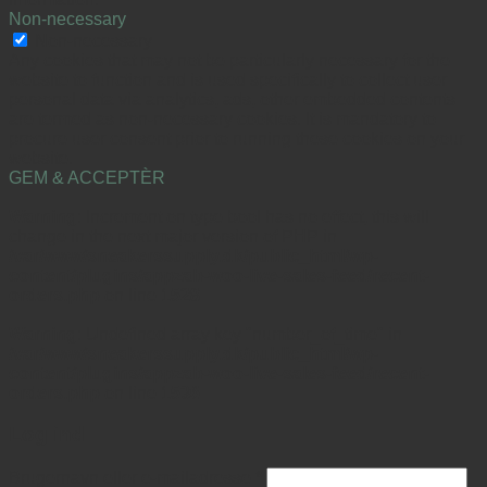
Non-necessary
Non-necessary
Any cookies that may not be particularly necessary for the
website to function and is used specifically to collect user
personal data via analytics, ads, other embedded contents
are termed as non-necessary cookies. It is mandatory to
procure user consent prior to running these cookies on your
website.
GEM & ACCEPTÈR
Warning
: Increment on type bool has no effect, this will
change in the next major version of PHP in
/var/www/sneakerssupply.dk/public_html/wp-
content/plugins/appzab-woo-live-sales-feed/recent-
orders.php
on line
1528
Warning
: Undefined array key "number_of_time" in
/var/www/sneakerssupply.dk/public_html/wp-
content/plugins/appzab-woo-live-sales-feed/recent-
orders.php
on line
1536
Log ind
Brugernavn eller e-mailadresse
*