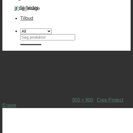
Nyheder
Tilbud
Søg
efter:
CREP ERASER
KLODS
Udgivet
21. september 2019
den
900 × 900
i
Crep Protect
Eraser