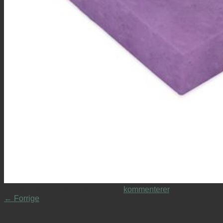
Trackbacks er lukket, men du kan
kommenterer
.
←
Forrige
Skriv et svar