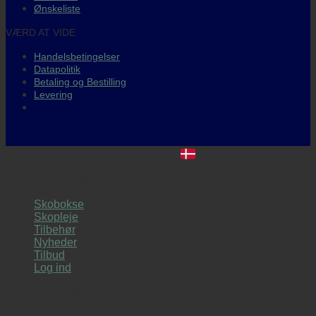
Ønskeliste
VÆRD AT VIDE
Handelsbetingelser
Datapolitik
Betaling og Bestilling
Levering
DANSKEJET WEBSHOP
Copyright 2026 ©
sneakerssupply
- Guma Gruppen APS
Skobokse
Skopleje
Tilbehør
Nyheder
Tilbud
Log ind
Denne hjemmeside anvendes cookies for at optimere din
oplevelse på siden. Vi går ud fra at du acceptere dette, når