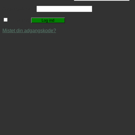
Adgangskode
*
Husk mig
Log ind
Mistet din adgangskode?