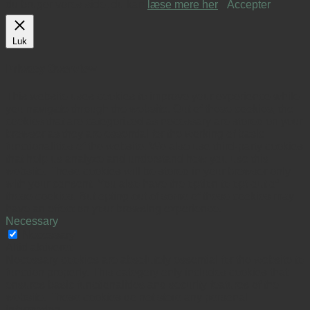
du bruger vores side, du kan
læse mere her
.
Accepter
Luk
Privacy Overview
This website uses cookies to improve your experience while
you navigate through the website. Out of these cookies, the
cookies that are categorized as necessary are stored on your
browser as they are essential for the working of basic
functionalities of the website. We also use third-party cookies
that help us analyze and understand how you use this
website. These cookies will be stored in your browser only
with your consent. You also have the option to opt-out of
these cookies. But opting out of some of these cookies may
have an effect on your browsing experience.
Necessary
Necessary
Altid aktiveret
Necessary cookies are absolutely essential for the website to
function properly. This category only includes cookies that
ensures basic functionalities and security features of the
website. These cookies do not store any personal
information.