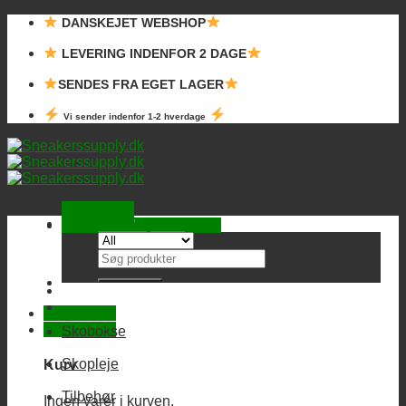
Skip
DANSKEJET WEBSHOP
to
content
LEVERING INDENFOR 2 DAGE
SENDES FRA EGET LAGER
Vi sender indenfor 1-2 hverdage
Kurv /
0,00
kr.
Ingen varer i kurven.
Søg
efter:
Skobokse
Skopleje
Kurv
Tilbehør
Ingen varer i kurven.