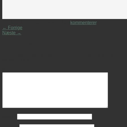
Trackbacks er lukket, men du kan
kommenterer
.
←
Forrige
Næste
→
Skriv et svar
Din e-mailadresse vil ikke blive publiceret.
Krævede felter er
markeret med
*
Kommentar
*
Navn
*
E-mail
*