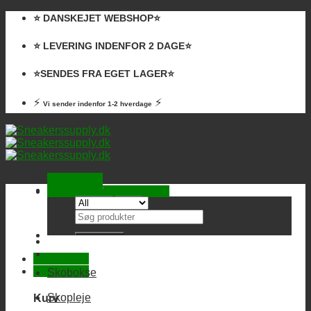
Skip
⭐️ DANSKEJET WEBSHOP⭐️
to
content
⭐️ LEVERING INDENFOR 2 DAGE⭐️
⭐️SENDES FRA EGET LAGER⭐️
⚡
⚡
Vi sender indenfor 1-2 hverdage
Kurv /
0,00
kr.
Ingen varer i kurven.
Søg
efter:
Skobokse
Skopleje
Kurv