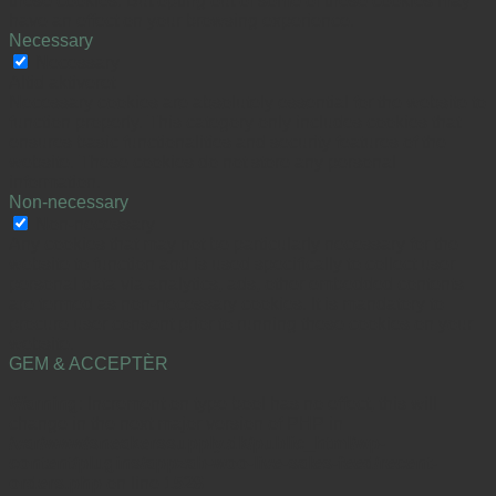
these cookies. But opting out of some of these cookies may
have an effect on your browsing experience.
Necessary
Necessary
Altid aktiveret
Necessary cookies are absolutely essential for the website to
function properly. This category only includes cookies that
ensures basic functionalities and security features of the
website. These cookies do not store any personal
information.
Non-necessary
Non-necessary
Any cookies that may not be particularly necessary for the
website to function and is used specifically to collect user
personal data via analytics, ads, other embedded contents
are termed as non-necessary cookies. It is mandatory to
procure user consent prior to running these cookies on your
website.
GEM & ACCEPTÈR
Warning
: Increment on type bool has no effect, this will
change in the next major version of PHP in
/var/www/sneakerssupply.dk/public_html/wp-
content/plugins/appzab-woo-live-sales-feed/recent-
orders.php
on line
1528