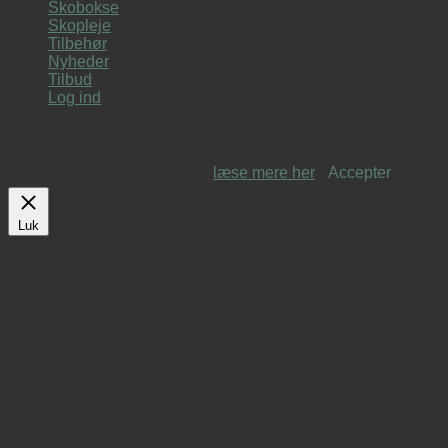
Skobokse
Skopleje
Tilbehør
Nyheder
Tilbud
Log ind
Denne hjemmeside anvendes cookies for at optimere din
oplevelse på siden. Vi går ud fra at du acceptere dette, når
du bruger vores side, du kan
læse mere her
.
Accepter
Luk
Privacy Overview
This website uses cookies to improve your experience while
you navigate through the website. Out of these cookies, the
cookies that are categorized as necessary are stored on your
browser as they are essential for the working of basic
functionalities of the website. We also use third-party cookies
that help us analyze and understand how you use this
website. These cookies will be stored in your browser only
with your consent. You also have the option to opt-out of