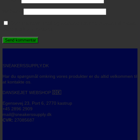
Websted
Gem mit navn, mail og websted i denne browser til næste
gang jeg kommenterer.
SNEAKERSSUPPLY.DK
Har du spørgsmål omkring vores produkter er du altid velkommen til
at kontakte os.
DANSKEJET WEBSHOP
🇩🇰
Egensevej 23, Port 6, 2770 kastrup
+45 2896 2909
mail@sneakerssupply.dk
CVR:
27085687