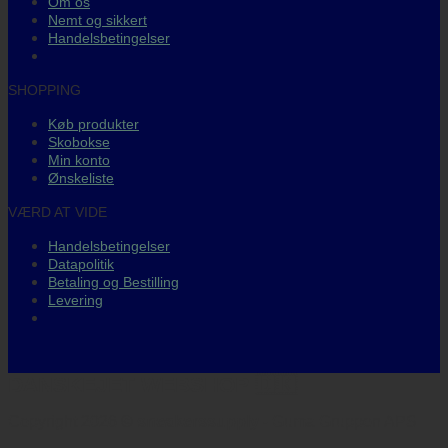
Om os
Nemt og sikkert
Handelsbetingelser
SHOPPING
Køb produkter
Skobokse
Min konto
Ønskeliste
VÆRD AT VIDE
Handelsbetingelser
Datapolitik
Betaling og Bestilling
Levering
DANSKEJET WEBSHOP 🇩🇰
Copyright 2026 ©
sneakerssupply
- Guma Gruppen APS