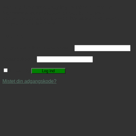
Warning
: Undefined array key "number_of_time" in
/var/www/sneakerssupply.dk/public_html/wp-
content/plugins/appzab-woo-live-sales-feed/recent-
orders.php
on line
1536
Log ind
Brugernavn eller e-mailadresse
*
Adgangskode
*
Husk mig
Log ind
Mistet din adgangskode?