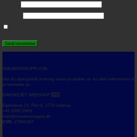
E-mail
*
Websted
Gem mit navn, mail og websted i denne browser til næste
gang jeg kommenterer.
SNEAKERSSUPPLY.DK
Har du spørgsmål omkring vores produkter er du altid velkommen til
at kontakte os.
DANSKEJET WEBSHOP
🇩🇰
Egensevej 23, Port 6, 2770 kastrup
+45 2896 2909
mail@sneakerssupply.dk
CVR:
27085687