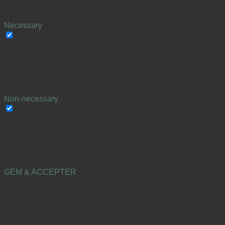
these cookies. But opting out of some of these cookies may
have an effect on your browsing experience.
Necessary
Necessary
Altid aktiveret
Necessary cookies are absolutely essential for the website to
function properly. This category only includes cookies that
ensures basic functionalities and security features of the
website. These cookies do not store any personal
information.
Non-necessary
Non-necessary
Any cookies that may not be particularly necessary for the
website to function and is used specifically to collect user
personal data via analytics, ads, other embedded contents
are termed as non-necessary cookies. It is mandatory to
procure user consent prior to running these cookies on your
website.
GEM & ACCEPTÈR
Warning
: Increment on type bool has no effect, this will
change in the next major version of PHP in
/var/www/sneakerssupply.dk/public_html/wp-
content/plugins/appzab-woo-live-sales-feed/recent-