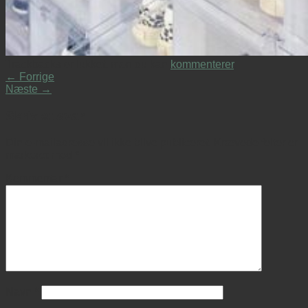
Trackbacks er lukket, men du kan
kommenterer
.
←
Forrige
Næste
→
Skriv et svar
Din e-mailadresse vil ikke blive publiceret.
Krævede felter er
markeret med
*
Kommentar
*
Navn
*