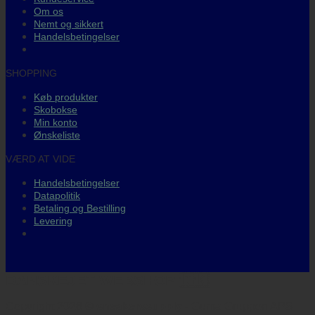
Om os
Nemt og sikkert
Handelsbetingelser
SHOPPING
Køb produkter
Skobokse
Min konto
Ønskeliste
VÆRD AT VIDE
Handelsbetingelser
Datapolitik
Betaling og Bestilling
Levering
DANSKEJET WEBSHOP 🇩🇰
Copyright 2026 ©
sneakerssupply
- Guma Gruppen APS