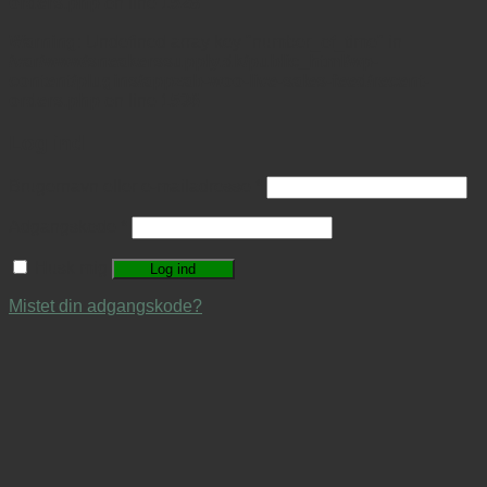
orders.php
on line
1528
Warning
: Undefined array key "number_of_time" in
/var/www/sneakerssupply.dk/public_html/wp-
content/plugins/appzab-woo-live-sales-feed/recent-
orders.php
on line
1536
Log ind
Brugernavn eller e-mailadresse
*
Adgangskode
*
Husk mig
Log ind
Mistet din adgangskode?