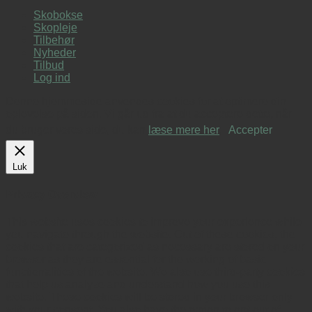
Skobokse
Skopleje
Tilbehør
Nyheder
Tilbud
Log ind
Denne hjemmeside anvendes cookies for at optimere din
oplevelse på siden. Vi går ud fra at du acceptere dette, når
du bruger vores side, du kan
læse mere her
.
Accepter
Luk
Privacy Overview
This website uses cookies to improve your experience while
you navigate through the website. Out of these cookies, the
cookies that are categorized as necessary are stored on your
browser as they are essential for the working of basic
functionalities of the website. We also use third-party cookies
that help us analyze and understand how you use this
website. These cookies will be stored in your browser only
with your consent. You also have the option to opt-out of