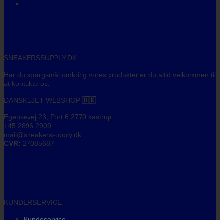
SNEAKERSSUPPLY.DK
Har du spørgsmål omkring vores produkter er du altid velkommen til
at kontakte os.
DANSKEJET WEBSHOP
🇩🇰
Egensevej 23, Port 6 2770 kastrup
+45 2896 2909
mail@sneakerssupply.dk
CVR:
27085687
KUNDERSERVICE
Kundeservice