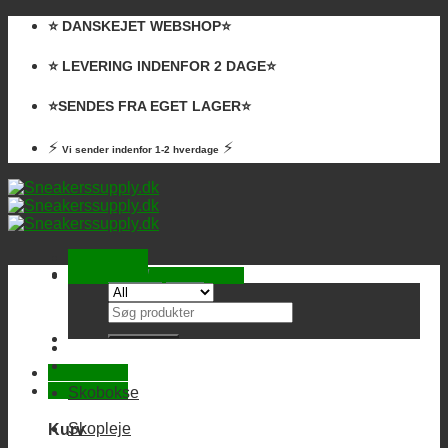
Skip
⭐️ DANSKEJET WEBSHOP⭐️
to
content
⭐️ LEVERING INDENFOR 2 DAGE⭐️
⭐️SENDES FRA EGET LAGER⭐️
⚡
⚡
Vi sender indenfor 1-2 hverdage
Kurv /
0,00
kr.
Ingen varer i kurven.
Søg
efter:
Skobokse
Skopleje
Kurv