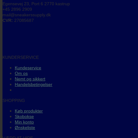
Egensevej 23, Port 6 2770 kastrup
+45 2896 2909
mail@sneakerssupply.dk
CVR:
27085687
KUNDERSERVICE
Kundeservice
Om os
Nemt og sikkert
Handelsbetingelser
SHOPPING
Køb produkter
Skobokse
Min konto
Ønskeliste
VÆRD AT VIDE