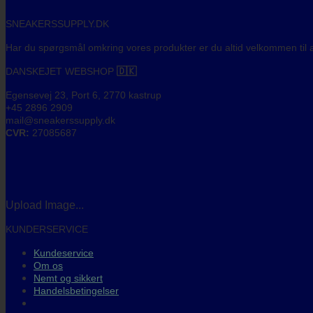
SNEAKERSSUPPLY.DK
Har du spørgsmål omkring vores produkter er du altid velkommen til a
DANSKEJET WEBSHOP
🇩🇰
Egensevej 23, Port 6, 2770 kastrup
+45 2896 2909
mail@sneakerssupply.dk
CVR:
27085687
Upload Image...
KUNDERSERVICE
Kundeservice
Om os
Nemt og sikkert
Handelsbetingelser