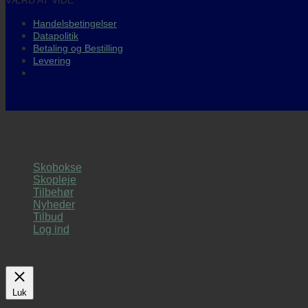
Handelsbetingelser
Datapolitik
Betaling og Bestilling
Levering
DANSKEJET WEBSHOP 🇩🇰
Copyright 2026 ©
sneakerssupply
- Guma Gruppen APS
Skobokse
Skopleje
Tilbehør
Nyheder
Tilbud
Log ind
Denne hjemmeside anvendes cookies for at optimere din oplevel
Luk