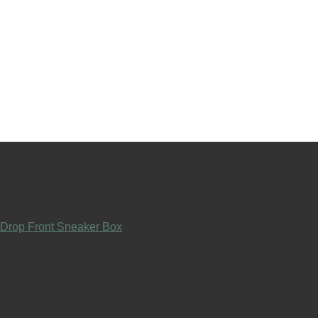
 FRONT SNEAKER BO
 Drop Front Sneaker Box