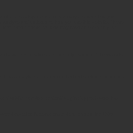
es that are categorized as necessary are stored on your
lp us analyze and understand how you use this website. These
 out of some of these cookies may have an effect on your
s basic functionalities and security features of the website.
l data via analytics, ads, other embedded contents are termed
.dk/public_html/wp-content/plugins/appzab-woo-live-
woo-live-sales-feed/recent-orders.php
on line
1536