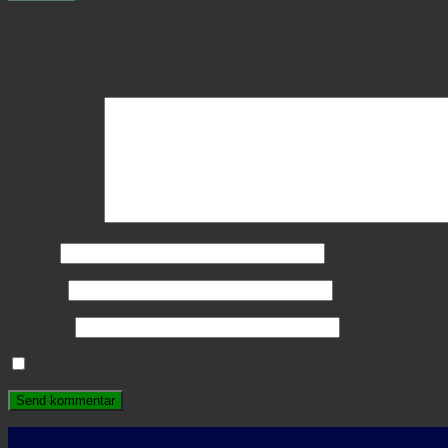
Skriv et svar
Din e-mailadresse vil ikke blive publiceret.
Krævede felter er 
Kommentar
*
Navn
*
E-mail
*
Websted
Gem mit navn, mail og websted i denne browser til næste 