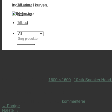
Tilbehør
Ingen varer i kurven.
Nyheder
Tilbud
Søg
efter:
SNEAKERHEAD DROP
Udgivet
28. juni 2018
den
1600 × 1600
i
10 stk Sneaker Head
Sneakerhead Drop Front Sneaker box
Trackbacks er lukket, men du kan
kommenterer
.
←
Forrige
Næste
→