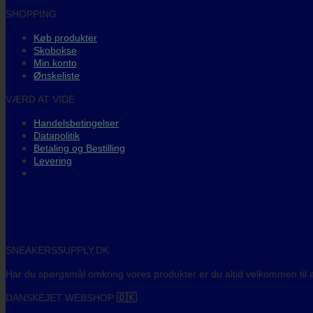
SHOPPING
Køb produkter
Skobokse
Min konto
Ønskeliste
VÆRD AT VIDE
Handelsbetingelser
Datapolitik
Betaling og Bestilling
Levering
SNEAKERSSUPPLY.DK
Har du spørgsmål omkring vores produkter er du altid velkommen til a
DANSKEJET WEBSHOP
🇩🇰