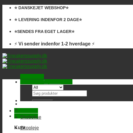
Skip
⭐️ DANSKEJET WEBSHOP⭐️
to
content
⭐️ LEVERING INDENFOR 2 DAGE⭐️
⭐️SENDES FRA EGET LAGER⭐️
⚡
Vi sender indenfor 1-2 hverdage
⚡
Kurv /
0,00
kr.
Ingen varer i kurven.
Søg
efter:
Skobokse
Kurv
Skopleje