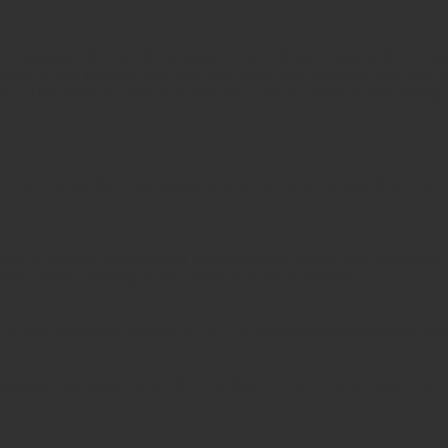
u navigate through the website. Out of these cookies, the cooki
nalities of the website. We also use third-party cookies that he
 You also have the option to opt-out of these cookies. But opting
unction properly. This category only includes cookies that ensure
ite to function and is used specifically to collect user persona
ent prior to running these cookies on your website.
ge in the next major version of PHP in
/var/www/sneakerssupply
sneakerssupply.dk/public_html/wp-content/plugins/appzab-