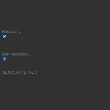
Privacy Overview
This website uses cookies to improve your experience while yo
browser as they are essential for the working of basic functio
cookies will be stored in your browser only with your consent.
browsing experience.
Necessary
Necessary
Altid aktiveret
Necessary cookies are absolutely essential for the website to f
These cookies do not store any personal information.
Non-necessary
Non-necessary
Any cookies that may not be particularly necessary for the webs
as non-necessary cookies. It is mandatory to procure user cons
GEM & ACCEPTÈR
Warning
: Increment on type bool has no effect, this will chan
sales-feed/recent-orders.php
on line
1528
Warning
: Undefined array key "number_of_time" in
/var/www/
Log ind