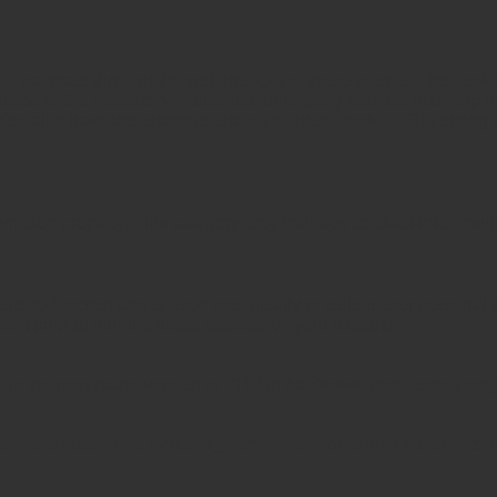
u navigate through the website. Out of these cookies, the cooki
nalities of the website. We also use third-party cookies that he
 You also have the option to opt-out of these cookies. But opting
unction properly. This category only includes cookies that ensure
ite to function and is used specifically to collect user persona
ent prior to running these cookies on your website.
ge in the next major version of PHP in
/var/www/sneakerssupply
sneakerssupply.dk/public_html/wp-content/plugins/appzab-