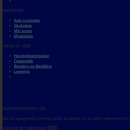
SHOPPING
Køb produkter
Skobokse
Min konto
Ønskeliste
VÆRD AT VIDE
Handelsbetingelser
Datapolitik
Betaling og Bestilling
Levering
SNEAKERSSUPPLY.DK
Har du spørgsmål omkring vores produkter er du altid velkommen til a
DANSKEJET WEBSHOP
🇩🇰