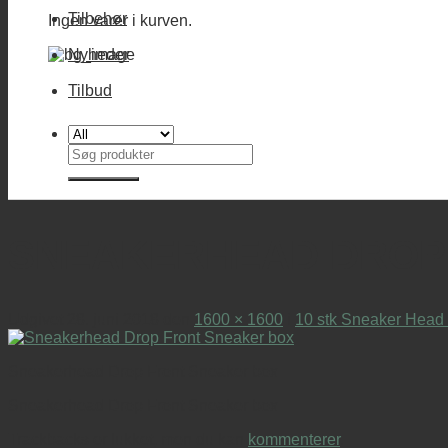
Tilbehør
Ingen varer i kurven.
Nyheder
Tilbud
Søg
efter:
SNEAKERHEAD DROP
Udgivet
28. juni 2018
den
1600 × 1600
i
10 stk Sneaker Head
Sneakerhead Drop Front Sneaker box
Sneakerhead Drop Front Sneaker box
Trackbacks er lukket, men du kan
kommenterer
.