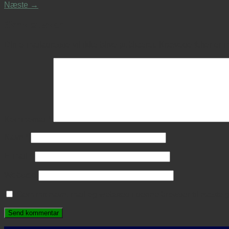
Næste
→
Skriv et svar
Din e-mailadresse vil ikke blive publiceret.
Krævede felter er 
Kommentar
*
Navn
*
E-mail
*
Websted
Gem mit navn, mail og websted i denne browser til næste 