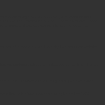
es that are categorized as necessary are stored on your
lp us analyze and understand how you use this website. These
 out of some of these cookies may have an effect on your
s basic functionalities and security features of the website.
l data via analytics, ads, other embedded contents are termed
.dk/public_html/wp-content/plugins/appzab-woo-live-
woo-live-sales-feed/recent-orders.php
on line
1536