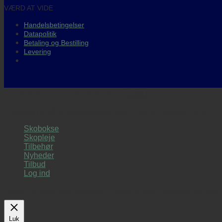
VÆRD AT VIDE
Handelsbetingelser
Datapolitik
Betaling og Bestilling
Levering
DANSKEJET WEBSHOP 🇩🇰
Copyright 2026 ©
sneakerssupply
- Guma Gruppen APS
Skobokse
Skopleje
Tilbehør
Nyheder
Tilbud
Log ind
Denne hjemmeside anvendes cookies for at optimere din oplevel
Luk