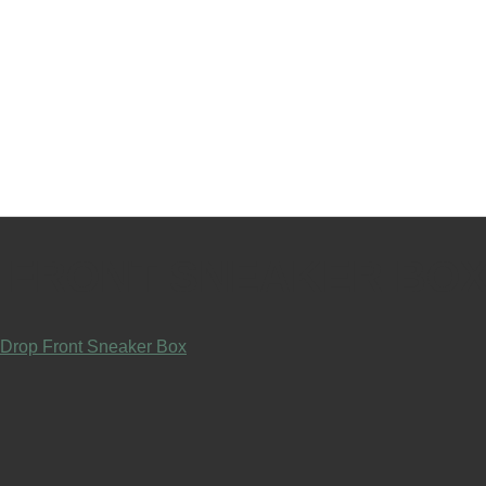
 FRONT SNEAKER BO
 Drop Front Sneaker Box