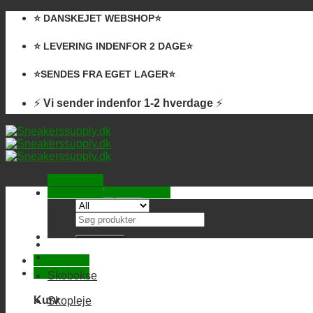
Skip
⭐️ DANSKEJET WEBSHOP⭐️
to
content
⭐️ LEVERING INDENFOR 2 DAGE⭐️
⭐️SENDES FRA EGET LAGER⭐️
⚡
Vi sender indenfor 1-2 hverdage
⚡
Kurv /
0,00
kr.
Ingen varer i kurven.
Søg
efter:
Skobokse
Kurv
Skopleje