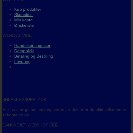
Køb produkter
Skobokse
Min konto
Ønskeliste
VÆRD AT VIDE
Handelsbetingelser
Datapolitik
Betaling og Bestilling
Levering
SNEAKERSSUPPLY.DK
Har du spørgsmål omkring vores produkter er du altid velkommen til
at kontakte os.
DANSKEJET WEBSHOP
🇩🇰