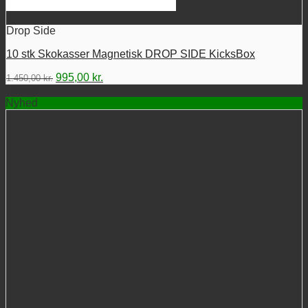
Drop Side
10 stk Skokasser Magnetisk DROP SIDE KicksBox
Den
Den
995,00
kr.
1.450,00
kr.
oprindelige
aktuelle
Tilbud!
pris
pris
Nyhed
var:
er:
1.450,00 kr..
995,00 kr..