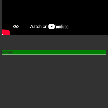
Vægt
12 kg
Tilbud!
Nyhed