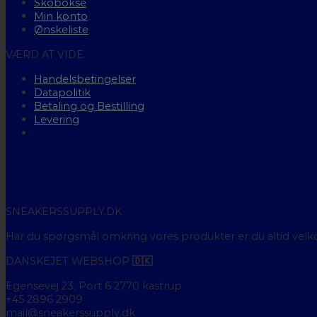
Skobokse
Min konto
Ønskeliste
VÆRD AT VIDE
Handelsbetingelser
Datapolitik
Betaling og Bestilling
Levering
SNEAKERSSUPPLY.DK
Har du spørgsmål omkring vores produkter er du altid velk
DANSKEJET WEBSHOP
🇩🇰
Egensevej 23, Port 6 2770 kastrup
+45 2896 2909
mail@sneakerssupply.dk