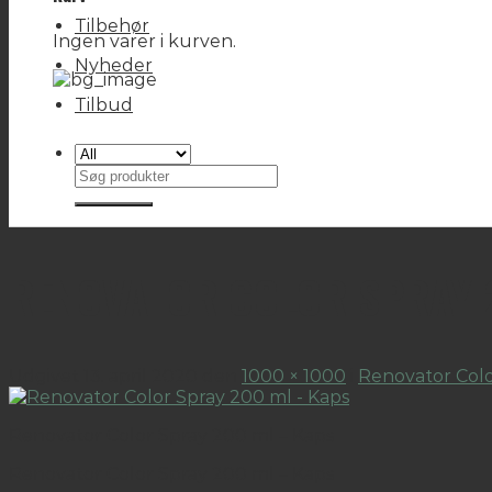
Tilbehør
Ingen varer i kurven.
Nyheder
Tilbud
Søg
efter:
RENOVATOR COLOR SPRAY 
Udgivet
13. april 2020
den
1000 × 1000
i
Renovator Colo
Renovator Color Spray 200 ml – Kaps
Renovator Color Spray 200 ml – Kaps