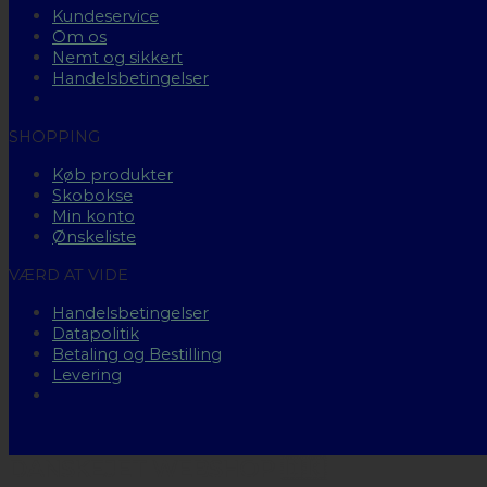
Kundeservice
Om os
Nemt og sikkert
Handelsbetingelser
SHOPPING
Køb produkter
Skobokse
Min konto
Ønskeliste
VÆRD AT VIDE
Handelsbetingelser
Datapolitik
Betaling og Bestilling
Levering
DANSKEJET WEBSHOP 🇩🇰