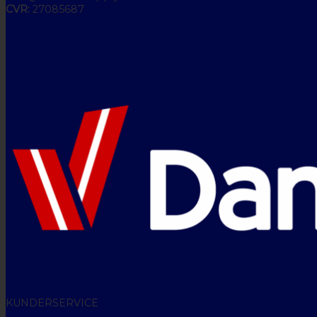
CVR:
27085687
KUNDERSERVICE