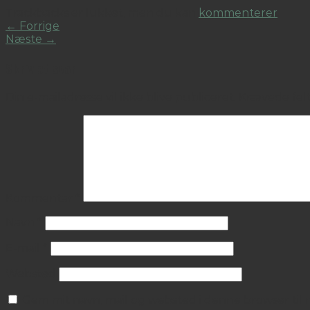
Trackbacks er lukket, men du kan
kommenterer
.
←
Forrige
Næste
→
Skriv et svar
Din e-mailadresse vil ikke blive publiceret.
Krævede fel
Kommentar
*
Navn
*
E-mail
*
Websted
Gem mit navn, mail og websted i denne browser ti