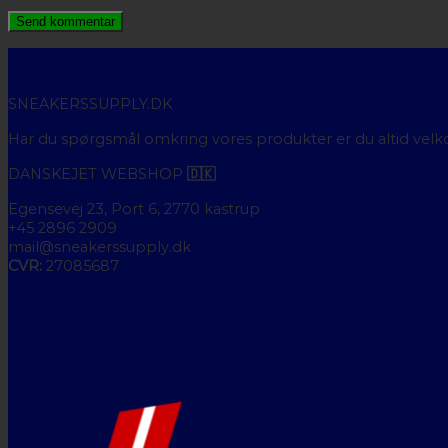
SNEAKERSSUPPLY.DK
Har du spørgsmål omkring vores produkter er du altid velk
DANSKEJET WEBSHOP
🇩🇰
Egensevej 23, Port 6, 2770 kastrup
+45 2896 2909
mail@sneakerssupply.dk
CVR:
27085687