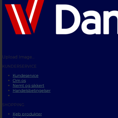
Upload Image...
KUNDERSERVICE
Kundeservice
Om os
Nemt og sikkert
Handelsbetingelser
SHOPPING
Køb produkter