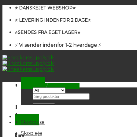
Skip
⭐️ DANSKEJET WEBSHOP⭐️
to
content
⭐️ LEVERING INDENFOR 2 DAGE⭐️
⭐️SENDES FRA EGET LAGER⭐️
⚡
Vi sender indenfor 1-2 hverdage
⚡
Kurv /
0,00
kr.
Søg
Ingen varer i kurven.
efter:
Skobokse
Skopleje
Kurv