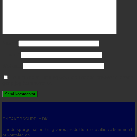
Navn
*
E-mail
*
Websted
Gem mit navn, mail og websted i denne browser til næste
gang jeg kommenterer.
SNEAKERSSUPPLY.DK
Har du spørgsmål omkring vores produkter er du altid velkommen til
at kontakte os.