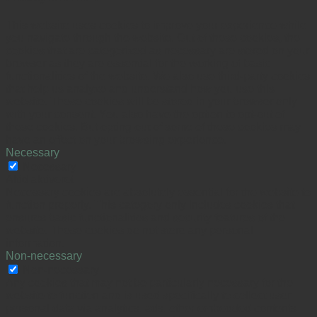
This website uses cookies to improve your experience while
you navigate through the website. Out of these cookies, the
cookies that are categorized as necessary are stored on your
browser as they are essential for the working of basic
functionalities of the website. We also use third-party cookies
that help us analyze and understand how you use this
website. These cookies will be stored in your browser only
with your consent. You also have the option to opt-out of
these cookies. But opting out of some of these cookies may
have an effect on your browsing experience.
Necessary
Necessary
Altid aktiveret
Necessary cookies are absolutely essential for the website to
function properly. This category only includes cookies that
ensures basic functionalities and security features of the
website. These cookies do not store any personal
information.
Non-necessary
Non-necessary
Any cookies that may not be particularly necessary for the
website to function and is used specifically to collect user
personal data via analytics, ads, other embedded contents