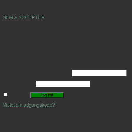
are termed as non-necessary cookies. It is mandatory to
procure user consent prior to running these cookies on your
website.
GEM & ACCEPTÈR
Warning
: Increment on type bool has no effect, this will
change in the next major version of PHP in
/var/www/sneakerssupply.dk/public_html/wp-
content/plugins/appzab-woo-live-sales-feed/recent-
orders.php
on line
1528
Log ind
Brugernavn eller e-mailadresse
*
Adgangskode
*
Husk mig
Log ind
Mistet din adgangskode?