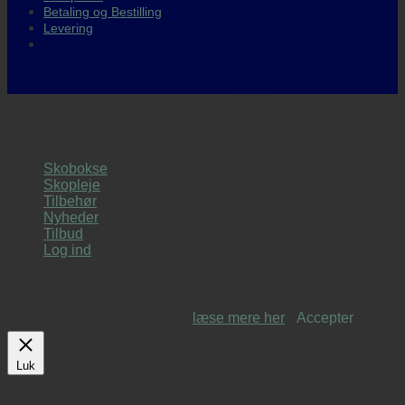
Betaling og Bestilling
Levering
DANSKEJET WEBSHOP 🇩🇰
Copyright 2026 ©
sneakerssupply
- Guma Gruppen APS
Skobokse
Skopleje
Tilbehør
Nyheder
Tilbud
Log ind
Denne hjemmeside anvendes cookies for at optimere din
oplevelse på siden. Vi går ud fra at du acceptere dette, når
du bruger vores side, du kan
læse mere her
.
Accepter
Luk
Privacy Overview