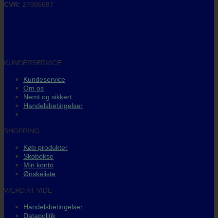
CVR:
27085687
KUNDERSERVICE
Kundeservice
Om os
Nemt og sikkert
Handelsbetingelser
SHOPPING
Køb produkter
Skobokse
Min konto
Ønskeliste
VÆRD AT VIDE
Handelsbetingelser
Datapolitik