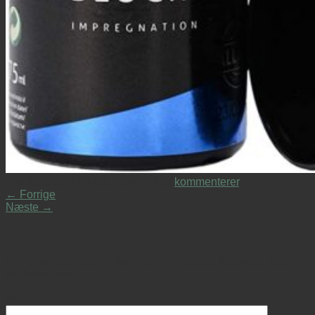
Trackbacks er lukket, men du kan
kommenterer
.
←
Forrige
Næste
→
Skriv et svar
Din e-mailadresse vil ikke blive publiceret.
Krævede felter er
markeret med
*
Kommentar
*