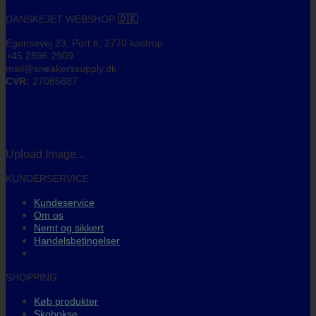
DANSKEJET WEBSHOP
🇩🇰
Egensevej 23, Port 6, 2770 kastrup
+45 2896 2909
mail@sneakerssupply.dk
CVR:
27085687
Upload Image...
KUNDERSERVICE
Kundeservice
Om os
Nemt og sikkert
Handelsbetingelser
SHOPPING
Køb produkter
Skobokse