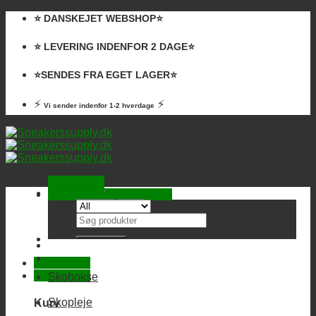
Skip
⭐️ DANSKEJET WEBSHOP⭐️
to
content
⭐️ LEVERING INDENFOR 2 DAGE⭐️
⭐️SENDES FRA EGET LAGER⭐️
⚡
⚡
Vi sender indenfor 1-2 hverdage
Kurv /
0,00
kr.
Ingen varer i kurven.
Søg
efter:
Skobokse
Skopleje
Kurv